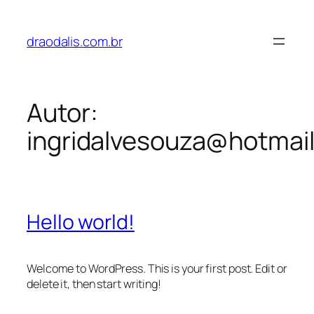
Pular
para
draodalis.com.br
o
conteúdo
Autor:
ingridalvesouza@hotmai
Hello world!
Welcome to WordPress. This is your first post. Edit or
delete it, then start writing!