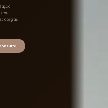
liação
ares,
stratégias
Consulta