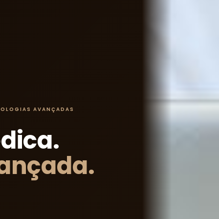
CNOLOGIAS AVANÇADAS
dica.
vançada.